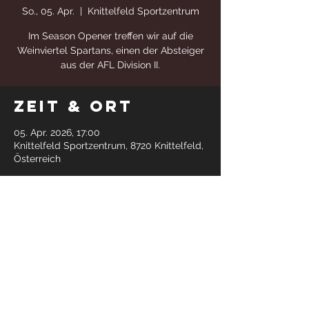
So., 05. Apr.
  |  
Knittelfeld Sportzentrum
Im Season Opener treffen wir auf die
Weinviertel Spartans, einen der Absteiger
aus der AFL Division II.
Zeit & Ort
05. Apr. 2026, 17:00
Knittelfeld Sportzentrum, 8720 Knittelfeld,
Österreich
Diese
Veranstaltung
teilen